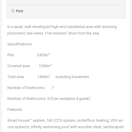
Print
In a quiet, well developed high-end residential area with stunning
panoramic sea views. Five minutes’ drive from the sea,
Specifications
2
Plot: 2420m
2
Covered area: 1050m
2
Total area: 1400m
including basement
Number of bedrooms: 7
Number of Bathrooms: 9 (5 en-suiteplus 4 guest)
Features
Smart House™ system, full CCTV system, underfloor heating, VRV air-
con systems, infinity swimming pool with wooden deck, landscaped