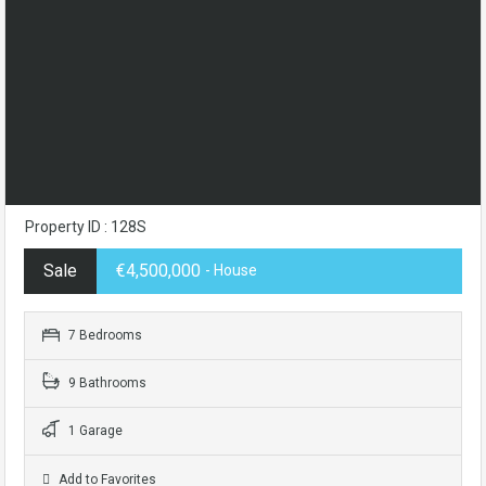
Property ID : 128S
Sale
€4,500,000
- House
7 Bedrooms
9 Bathrooms
1 Garage
Add to Favorites