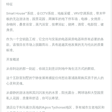
特征
Smart House™系统，全CCTV系统，地板采暖，VRV空调系统，带木甲
板的无边游泳池，园景花园，两辆车的地下停车场，电梯，女佣房，
杂物间，桑拿浴室，蒸汽浴室，按摩浴缸，烧烤，酒窖，电影院，健
身房。
作为一个交钥匙工程，它交付与安装的电器厨房电器和所有必要的条
款。该项目在市场上脱颖而出，具有超越其他发展的无与伦比的质量
标准。
开发概述
从你到达的那一刻起，你就立刻意识到地中海生活方式的辉煌。
这个五卧室别墅的宁静发展将捕捉任何想在塞浦路斯购买房子的人的
心灵和灵魂。
从僻静的游泳池和其闪闪发光的水景，阳光露台，网球场和大型园景
私人花园，质量和舒适，你可以希望。
酒店位于利马索尔高地的Agios Tychonas地区，享有城市古老地区和