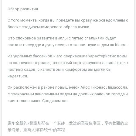
Обзор развития
С того момента, когда вы приедете вы сразу же осведомлены о
блеске средиземноморского образа жизни.
Это спокойное развитие виллы с пятью спальнями будет
захватить сердце и душу всех, кто желает купить дом на Кипре.
Из укромных бассейнов и его сверкающие характеристик воды
на солнечные террасы, теннисный корт и крупных ландшафтных
частных садов, с качеством и комфортом вы могли бы
надеяться.
Он расположен в районе повышенной Айос Тихонас Лимассола,
с прекрасным панорамным видом на древних районов города и
кристально синее Средиземное.
豪华全新的7卧室别墅在一个安静，发达的高端住宅区，享有壮丽的全
景海景。距离大海有5分钟的车程，