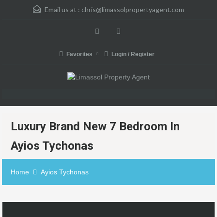
Email us at :
chris@limassolpropertyagent.com
Favorites
Login / Register
Luxury Brand New 7 Bedroom In
Ayios Tychonas
Home
Ayios Tychonas